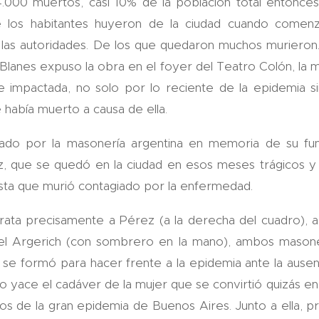
.000 muertos, casi 10% de la población total entonce
 los habitantes huyeron de la ciudad cuando comenz
 las autoridades. De los que quedaron muchos murieron
lanes expuso la obra en el foyer del Teatro Colón, la mu
impactada, no solo por lo reciente de la epidemia s
 había muerto a causa de ella.
gado por la masonería argentina en memoria de su fu
 que se quedó en la ciudad en esos meses trágicos y 
asta que murió contagiado por la enfermedad.
trata precisamente a Pérez (a la derecha del cuadro),
el Argerich (con sombrero en la mano), ambos masone
se formó para hacer frente a la epidemia ante la ausenc
iso yace el cadáver de la mujer que se convirtió quizás e
os de la gran epidemia de Buenos Aires. Junto a ella, p