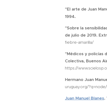
"El arte de Juan Man
1994.
"Sobre la sensibilida
de julio de 2019. Ext
fiebre-amarilla/
"Médicos y policías d
Colectiva, Buenos Air
https://www.scielosp.o
Hermano Juan Manuel
uruguay.org/?q=node/
Juan Manuel Blanes
.