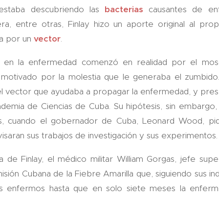
 estaba descubriendo las
bacterias
causantes de e
era, entre otras, Finlay hizo un aporte original al p
a por un
vector
.
s en la enfermedad comenzó en realidad por el mosq
o motivado por la molestia que le generaba el zumbido
l vector que ayudaba a propagar la enfermedad, y prese
ademia de Ciencias de Cuba. Su hipótesis, sin embargo,
s, cuando el gobernador de Cuba, Leonard Wood, pid
evisaran sus trabajos de investigación y sus experimentos.
iva de Finlay, el médico militar William Gorgas, jefe su
sión Cubana de la Fiebre Amarilla que, siguiendo sus ind
los enfermos hasta que en solo siete meses la enfer