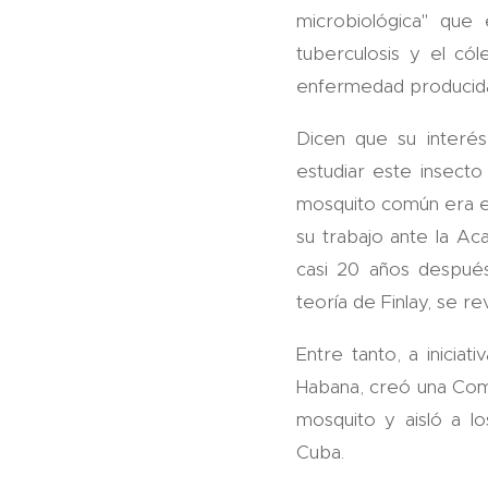
microbiológica" que
tuberculosis y el cól
enfermedad producid
Dicen que su interé
estudiar este insect
mosquito común era e
su trabajo ante la Ac
casi 20 años despué
teoría de Finlay, se r
Entre tanto, a iniciat
Habana, creó una Comi
mosquito y aisló a 
Cuba.