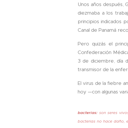
Unos años después, G
diezmaba a los trabaj
principios indicados p
Canal de Panamá recono
Pero quizás el princ
Confederación Médica
3 de diciembre, día 
transmisor de la enfe
El virus de la fiebre a
hoy —con algunas varia
bacterias:
son seres vivos
bacterias no hace daño, e 