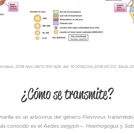
crobiol. 2018 Nov;26(11):913-928. doi: 10.1016/j.tim.2018.05.012. Epub 20
¿Cómo se transmite?
amarilla es un arbovirus del género
Flavivirus
transmitido
ás conocido es el
Aedes aegypti
—,
Haemogogus
y
Sab