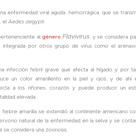
 una enfermedad viral aguda, hemorrágica, que se transm
, el
Aedes aegypti
.
Flavivirus
ertenenciente al
género
, y se considera par
, integrada por otros grupo de virus como el arenaviru
 infección febril grave que afecta al hígado y por ta
oduce un color amarillento en la piel y ojos, y de ahí
fecta a los riñones, corazón y puede producir un e
alidad elevada.
la fiebre amarilla se extendió al continente americano co
rvorio natural de la enfermedad en la selva y se conta
lla se considera una zoonosis.