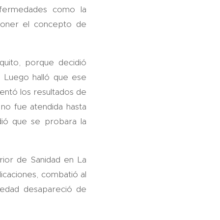
nfermedades como la
roponer el concepto de
uito, porque decidió
. Luego halló que ese
ntó los resultados de
 no fue atendida hasta
ió que se probara la
perior de Sanidad en La
icaciones, combatió al
medad desapareció de