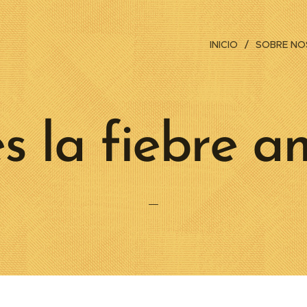
INICIO
SOBRE N
s la fiebre am
—